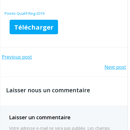
Points-Qualif-Reg-2019
Télécharger
Navigation
Previous post
Navigation
Next post
de
de
l’article
Laisser nous un commentaire
l’article
Laisser un commentaire
Votre adresse e-mail ne sera pas publiée.
Les champs