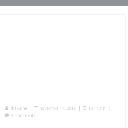
|
|
|
drakuline
novembre 11, 2019
10:11 pm
0
comments