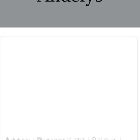
|
|
|
drakuline
septembre 12, 2022
11:45 am