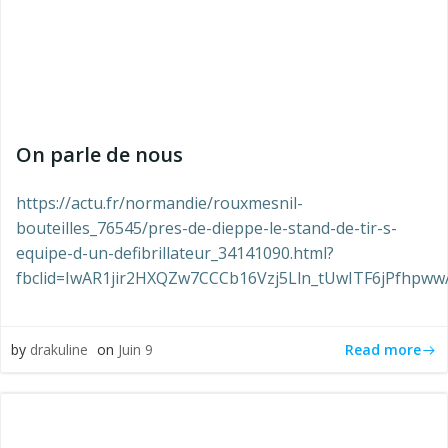
On parle de nous
https://actu.fr/normandie/rouxmesnil-
bouteilles_76545/pres-de-dieppe-le-stand-de-tir-s-
equipe-d-un-defibrillateur_34141090.html?
fbclid=IwAR1jir2HXQZw7CCCb16Vzj5Lln_tUwITF6jPfhpw
Read more
by
drakuline
on
Juin 9