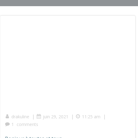
|
|
|
drakuline
juin 29, 2021
11:25 am
1
comments