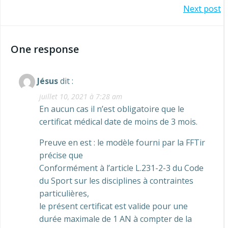
Navigation
Next post
de
de
l’article
One response
l’article
Jésus
dit :
juillet 10, 2021 à 7:28 am
En aucun cas il n’est obligatoire que le
certificat médical date de moins de 3 mois.
Preuve en est : le modèle fourni par la FFTir
précise que
Conformément à l’article L.231-2-3 du Code
du Sport sur les disciplines à contraintes
particulières,
le présent certificat est valide pour une
durée maximale de 1 AN à compter de la