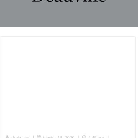
|
|
|
drakuline
janvier 13, 2020
4:49 pm