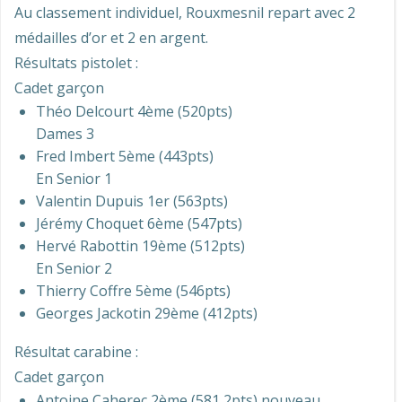
Au classement individuel, Rouxmesnil repart avec 2
médailles d’or et 2 en argent.
Résultats pistolet :
Cadet garçon
Théo Delcourt 4ème (520pts)
Dames 3
Fred Imbert 5ème (443pts)
En Senior 1
Valentin Dupuis 1er (563pts)
Jérémy Choquet 6ème (547pts)
Hervé Rabottin 19ème (512pts)
En Senior 2
Thierry Coffre 5ème (546pts)
Georges Jackotin 29ème (412pts)
Résultat carabine :
Cadet garçon
Antoine Caherec 2ème (581,2pts) nouveau