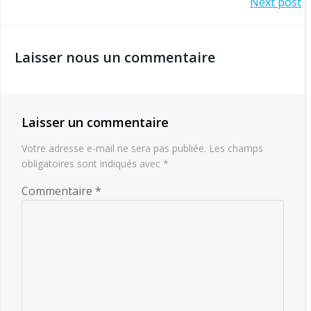
Navigation
Next post
de
de
l’article
Laisser nous un commentaire
l’article
Laisser un commentaire
Votre adresse e-mail ne sera pas publiée.
Les champs
obligatoires sont indiqués avec
*
Commentaire
*