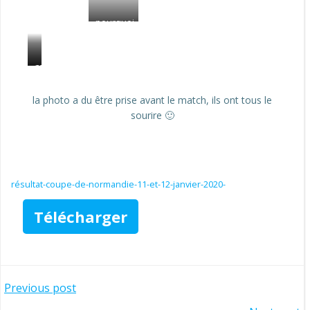
pourquoi
il y a un
monsieur
presque
une
coucou
nu a
belle
coté de
brochette
la photo a du être prise avant le match, ils ont tous le
valentin?
de
sourire 🙂
deuxième
🙂
résultat-coupe-de-normandie-11-et-12-janvier-2020-
Télécharger
Navigation
Previous post