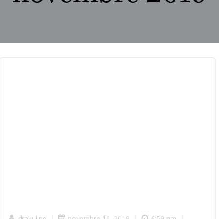
|
|
|
drakuline
novembre 10, 2019
6:59 pm