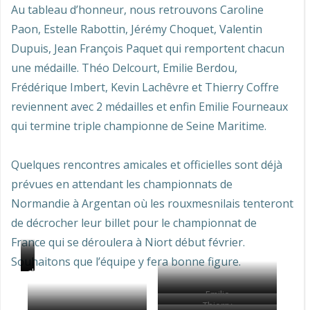
Au tableau d’honneur, nous retrouvons Caroline
Paon, Estelle Rabottin, Jérémy Choquet, Valentin
Dupuis, Jean François Paquet qui remportent chacun
une médaille. Théo Delcourt, Emilie Berdou,
Frédérique Imbert, Kevin Lachêvre et Thierry Coffre
reviennent avec 2 médailles et enfin Emilie Fourneaux
qui termine triple championne de Seine Maritime.
Quelques rencontres amicales et officielles sont déjà
prévues en attendant les championnats de
Normandie à Argentan où les rouxmesnilais tenteront
de décrocher leur billet pour le championnat de
France qui se déroulera à Niort début février.
Souhaitons que l’équipe y fera bonne figure.
10
une
chut,
tireurs
très
on
Emilie
dont
belle
écoute
Thierry