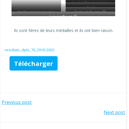
Quand Thierry n’a plus
Fred
de blagues.
Emilie sans le sourire
Emilie la fausse 😉
Les meilleurs 🙂
Ils sont fières de leurs médailles et ils ont bien raison.
resultats_dptx_76_2019-2020
Télécharger
Navigation
Previous post
Navigation
Next post
de