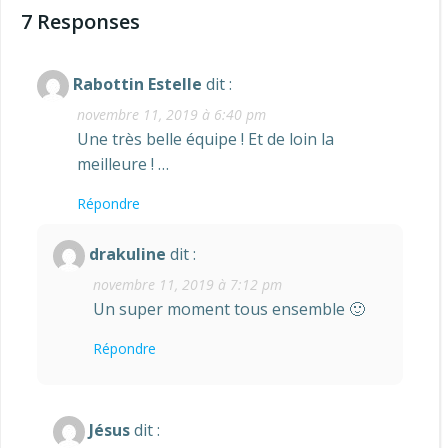
de
l’article
7 Responses
l’article
Rabottin Estelle
dit :
novembre 11, 2019 à 6:40 pm
Une très belle équipe ! Et de loin la
meilleure ! …
Répondre
drakuline
dit :
novembre 11, 2019 à 7:12 pm
Un super moment tous ensemble 🙂
Répondre
Jésus
dit :