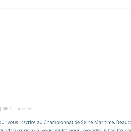
|
0
comments
 pour vous inscrire au Championnat de Seine Maritime. Beau
 à 11h (série 2). Si vous voulez nous rejoindre, n’hésitez pa