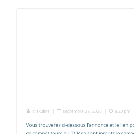
|
|
drakuline
septembre 29, 2020
8:20 pm
Vous trouverez ci-dessous l’annonce et le lien
de compétiteurs du TCR se sont inscrits le samedi