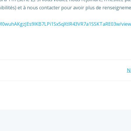
nibilités) et à nous contacter pour avoir plus de renseigneme
dtM0wuhAKgzJEs9lKB7LPi1Sx5qXtlR43VR7a1SSKTaRE03w/vie
Navigation
N
de
l’article