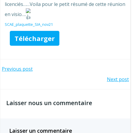
licenciés……Voila pour le petit résumé de cette réunion
en visio….
SCAE_plaquette_SIA_nov21
Télécharger
Navigation
Previous post
Navigation
Next post
de
de
l’article
Laisser nous un commentaire
l’article
Laisser un commentaire