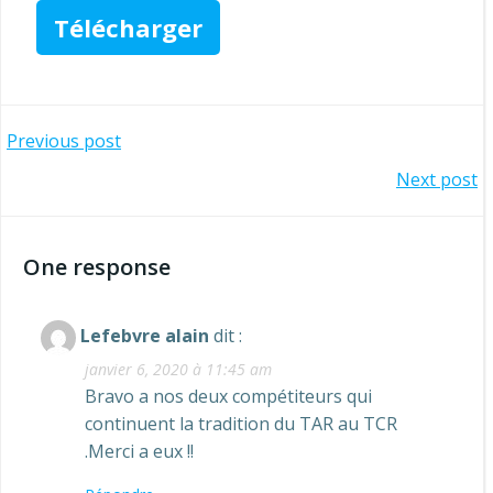
Télécharger
Navigation
Previous post
Navigation
Next post
de
de
l’article
One response
l’article
Lefebvre alain
dit :
janvier 6, 2020 à 11:45 am
Bravo a nos deux compétiteurs qui
continuent la tradition du TAR au TCR
.Merci a eux !!